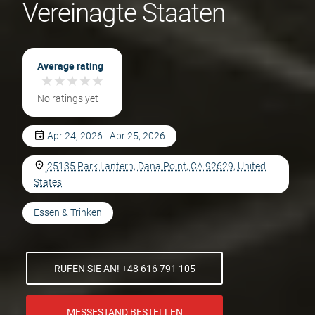
Vereinagte Staaten
Average rating
★
★
★
★
★
★
★
★
★
★
No ratings yet
Apr 24, 2026 - Apr 25, 2026
25135 Park Lantern, Dana Point, CA 92629, United
States
Essen & Trinken
RUFEN SIE AN! +48 616 791 105
MESSESTAND BESTELLEN