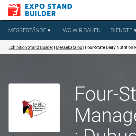
Zum
Inhalt
springen
MESSESTÄNDE
WO WIR BAUEN
DIENSTE
Exhibition Stand Builder
Messekatalog
Four-State Dairy Nutritio
Four-St
Manage