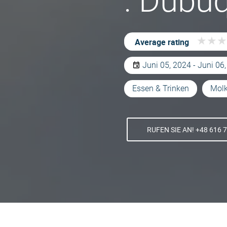
: Dubuq
★
★
★
★
★
★
Average rating
Juni 05, 2024 - Juni 06
Essen & Trinken
Molk
RUFEN SIE AN! +48 616 