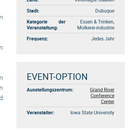
Stadt:
Dubuque
n
Kategorie der
Essen & Trinken,
Veranstaltung:
Molkerei-industrie
Frequenz:
Jedes Jahr
rn
EVENT-OPTION
n
n
Ausstellungszentrum:
Grand River
Conference
d
Center
Veranstalter:
Iowa State University