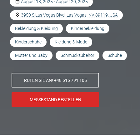
August 18, 2025 - August 20, 2025
3950 S Las Vegas Blvd, Las Vegas, NV 89119, USA
Bekleidung & Kleidung
Kinderbekleidung
Kinderschuhe
Kleidung & Mode
Mutter und Baby
Schmuckzubehör
Schuhe
RUFEN SIE AN! +48 616 791 105
MESSESTAND BESTELLEN