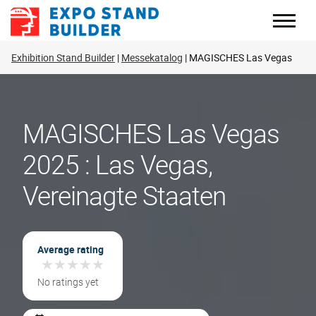
Zum
Inhalt
springen
Exhibition Stand Builder
Messekatalog
MAGISCHES Las Vegas
MAGISCHES Las Vegas
2025 : Las Vegas,
Vereinagte Staaten
Average rating
★
★
★
★
★
★
★
★
★
★
No ratings yet