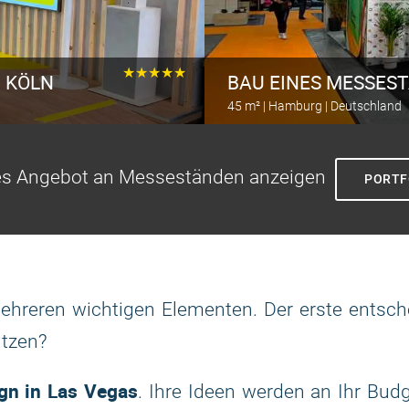
★★★★★
N KÖLN
BAU EINES MESSES
45 m² | Hamburg | Deutschland
Berechnen Sie den Messestan
s Angebot an Messeständen anzeigen
PORTF
 mehreren wichtigen Elementen. Der erste entsc
ützen?
gn in Las Vegas
. Ihre Ideen werden an Ihr Bud