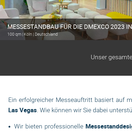
MESSESTANDBAU FÜR DIE DMEXCO 2023 I
100 qm | Köln | Deutschland
Berechnen Sie den Messestand
Unser gesamte
Ein erfolgreicher Messeauftritt basiert auf
Las Vegas
. Wie können wir Sie dabei unterst
Messestanddesi
Wir bieten professionelle