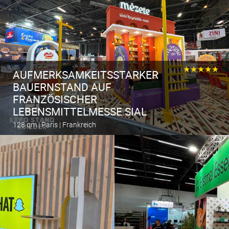
★★★★★
AUFMERKSAMKEITSSTARKER
BAUERNSTAND AUF
FRANZÖSISCHER
LEBENSMITTELMESSE SIAL
128 qm | Paris | Frankreich
Berechnen Sie den Messestand