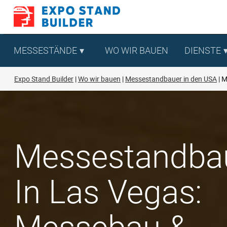
Zum
Inhalt
springen
MESSESTÄNDE
WO WIR BAUEN
DIENSTE
Expo Stand Builder
Wo wir bauen
Messestandbauer in den USA
M
Messestandba
In Las Vegas: