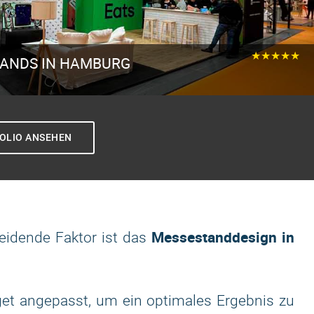
★★★★★
TANDS IN HAMBURG
d
OLIO ANSEHEN
Messestanddesign in
heidende Faktor ist das
get angepasst, um ein optimales Ergebnis zu