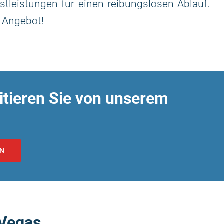
stleistungen für einen reibungslosen Ablauf.
n Angebot!
itieren Sie von unserem
!
RN
 Vegas