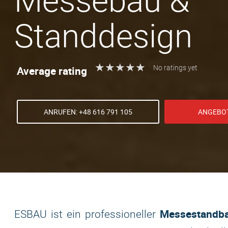
Messebau &
Standdesign
★
★
★
★
★
★
★
★
★
★
Average rating
No ratings yet
ANRUFEN: +48 616 791 105
ANGEBO
Messestandba
ESBAU ist ein professioneller