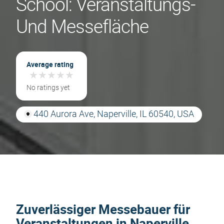
School: Veranstaltungs-
Und Messefläche
Average rating
★
★
★
★
★
★
★
★
★
★
No ratings yet
440 Aurora Ave, Naperville, IL 60540, USA
Zuverlässiger Messebauer für
Veranstaltungen in Naperville