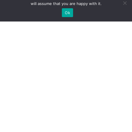
will assume that you are happy with it.
Ok
WIR BAUEN INDIVIDUELLE
MESSESTÄNDE
BRAUCHEN SIE EINEN MESSESTANDBAUER FÜR IHRE
MESSE?
SCHICKEN SIE UNS EINE ANFRAGE, WIR SIND
MESSEBAUER!