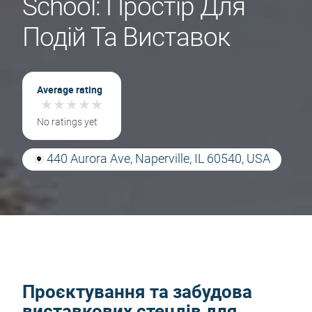
School: Простір Для
Подій Та Виставок
Average rating
★
★
★
★
★
★
★
★
★
★
No ratings yet
440 Aurora Ave, Naperville, IL 60540, USA
Проєктування та забудова
виставкових стендів для