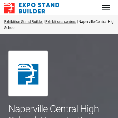
Перейти
до
змісту
Exhibition Stand Builder
Exhibitions centers
Naperville Central High
School
Naperville Central High