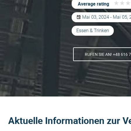
★
★
★
★
★
★
Average rating
Mai 03, 2024 - Mai 05,
Essen & Trinken
RUFEN SIE AN! +48 616 
Aktuelle Informationen zur V