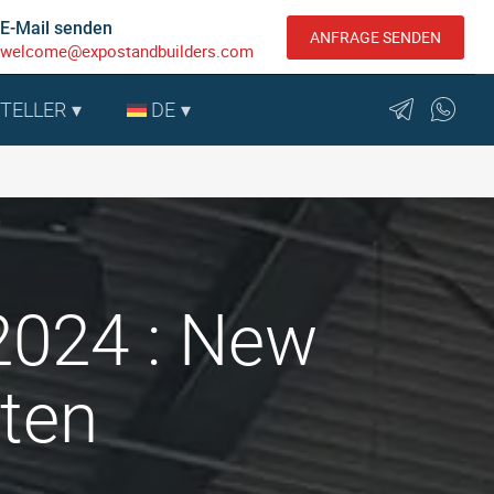
E-Mail senden
ANFRAGE SENDEN
welcome@expostandbuilders.com
STELLER
DE
2024 : New
aten