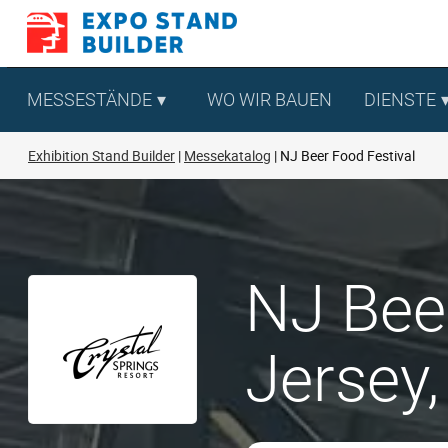
Zum
Inhalt
springen
MESSESTÄNDE
WO WIR BAUEN
DIENSTE
Exhibition Stand Builder
Messekatalog
NJ Beer Food Festival
NJ Bee
Jersey,