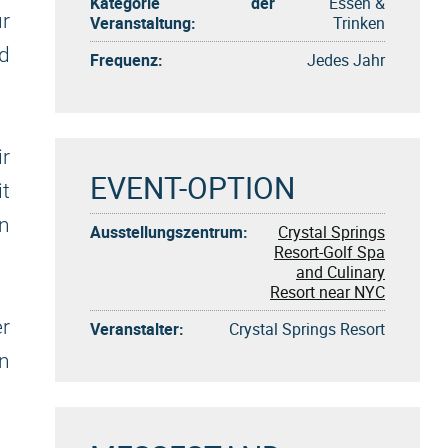
Kategorie der
Essen &
r
Veranstaltung:
Trinken
d
Frequenz:
Jedes Jahr
r
EVENT-OPTION
it
n
Ausstellungszentrum:
Crystal Springs
Resort-Golf Spa
and Culinary
Resort near NYC
er
Veranstalter:
Crystal Springs Resort
n