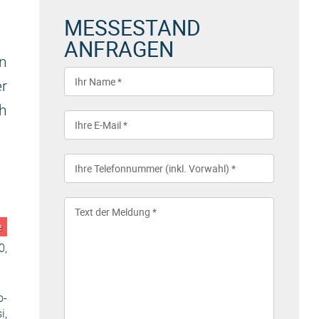
MESSESTAND
ANFRAGEN
n
r
ch
e
0,
o-
i,