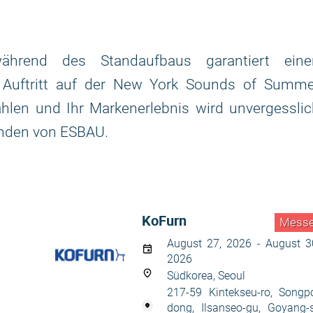
während des Standaufbaus garantiert eine
hr Auftritt auf der New York Sounds of Summe
ahlen und Ihr Markenerlebnis wird unvergessli
änden von ESBAU.
KoFurn
Mess
August 27, 2026 - August 3
2026
Südkorea, Seoul
217-59 Kintekseu-ro, Songp
dong, Ilsanseo-gu, Goyang-s