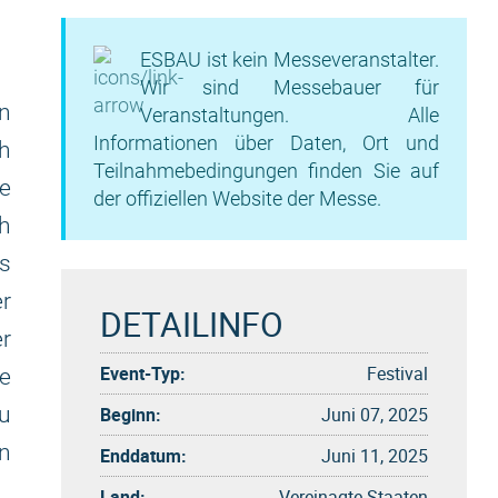
ESBAU ist kein Messeveranstalter.
Wir sind Messebauer für
n
Veranstaltungen. Alle
Informationen über Daten, Ort und
ch
Teilnahmebedingungen finden Sie auf
re
der offiziellen Website der Messe.
ch
is
er
DETAILINFO
er
Event-Typ:
Festival
e
u
Beginn:
Juni 07, 2025
on
Enddatum:
Juni 11, 2025
Land:
Vereinagte Staaten