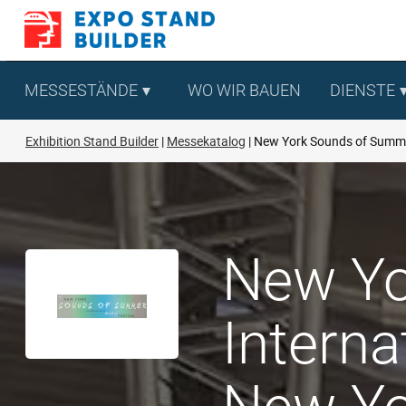
Zum
Inhalt
springen
MESSESTÄNDE
WO WIR BAUEN
DIENSTE
Exhibition Stand Builder
Messekatalog
New York Sounds of Summer
New Yo
Interna