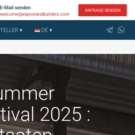
E-Mail senden
ANFRAGE SENDEN
welcome@expostandbuilders.com
STELLER
DE
Summer
tival 2025 :