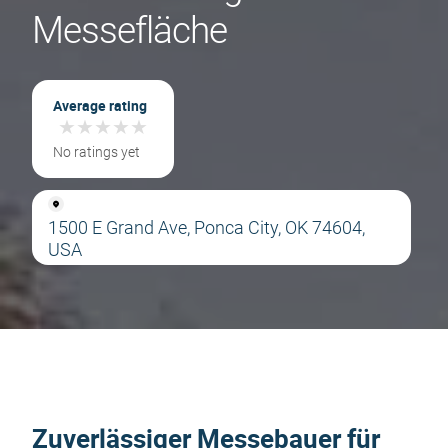
Messefläche
Average rating
★
★
★
★
★
★
★
★
★
★
No ratings yet
1500 E Grand Ave, Ponca City, OK 74604,
USA
Zuverlässiger Messebauer für