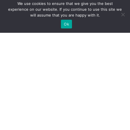
We use cookies to ensure that we give you the best
experience on our website. If you continue to use this site we
will assume that you are happy with it.
Ok
WIR BAUEN INDIVIDUELLE
MESSESTÄNDE
BRAUCHEN SIE EINEN MESSESTANDBAUER FÜR IHRE
MESSE?
SCHICKEN SIE UNS EINE ANFRAGE, WIR SIND