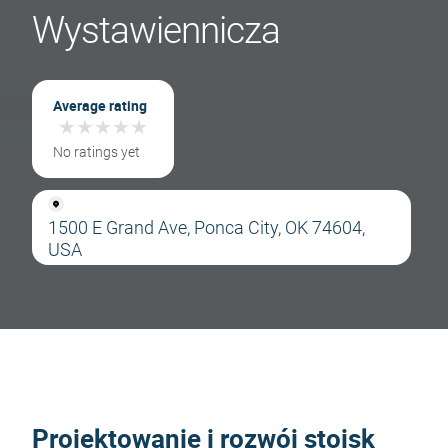
Wystawiennicza
Average rating
★
★
★
★
★
★
★
★
★
★
No ratings yet
1500 E Grand Ave, Ponca City, OK 74604,
USA
Projektowanie i rozwój stoisk