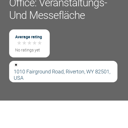
Office: Veranstaltungs-
Und Messefläche
Average rating
★
★
★
★
★
★
★
★
★
★
No ratings yet
1010 Fairground Road, Riverton, WY 82501,
USA