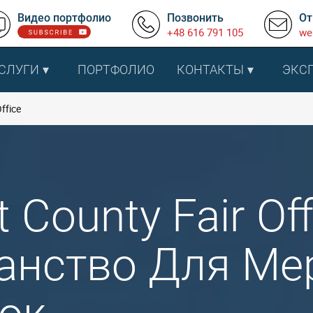
Видео портфолио
Позвонить
От
+48 616 791 105
we
СЛУГИ
ПОРТФОЛИО
КОНТАКТЫ
ЭКС
ffice
 County Fair Off
анство Для Ме