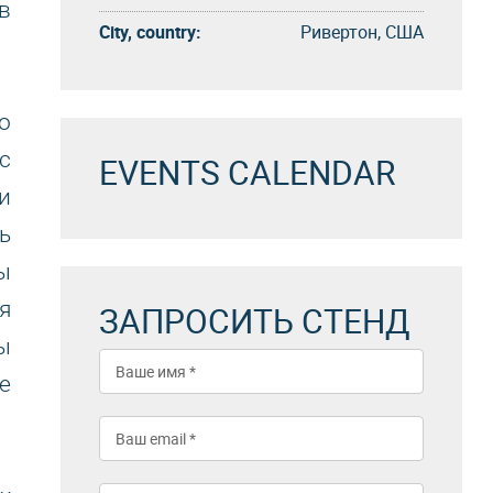
в
City, country:
Ривертон, США
о
с
EVENTS CALENDAR
и
ь
ы
я
ЗАПРОСИТЬ СТЕНД
ы
e