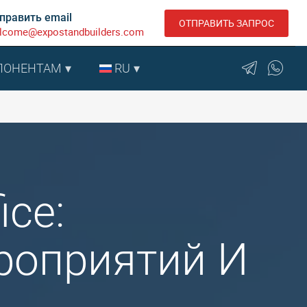
править email
ОТПРАВИТЬ ЗАПРОС
lcome@expostandbuilders.com
ПОНЕНТАМ
RU
ice:
роприятий И