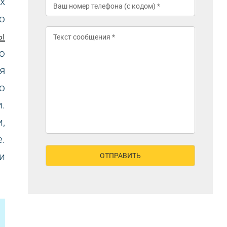
х
о
ы
о
я
о
.
,
.
и