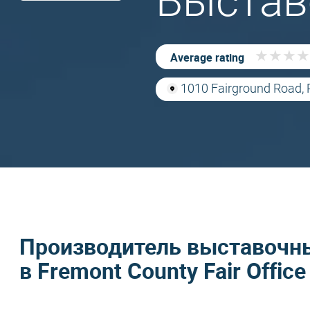
Выстав
★
★
★
★
★
★
★
★
Average rating
1010 Fairground Road, 
Производитель выставочны
в Fremont County Fair Office