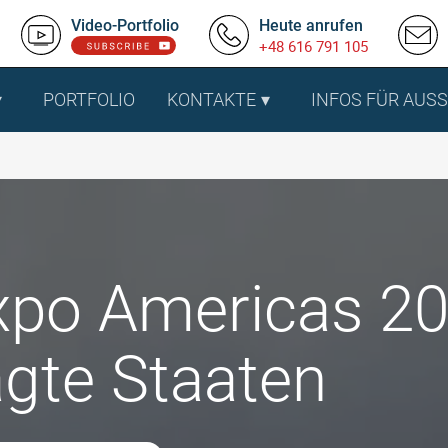
Video-Portfolio
Heute anrufen
+48 616 791 105
PORTFOLIO
KONTAKTE
INFOS FÜR AUS
xpo Americas 20
agte Staaten