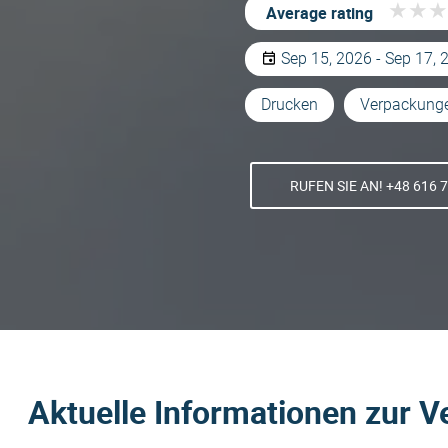
★
★
★
★
★
★
Average rating
Sep 15, 2026 - Sep 17, 
Drucken
Verpackunge
RUFEN SIE AN! +48 616 
Aktuelle Informationen zur V