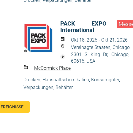
Drucken
,
Verpackungen, Behälter
PACK EXPO
Mess
International
Okt 18, 2026 - Okt 21, 2026
Vereinagte Staaten, Chicago
2301 S King Dr, Chicago, 
60616, USA
McCormick Place
Drucken
,
Haushaltschemikalien
,
Konsumgüter
,
Verpackungen, Behälter
EREIGNISSE