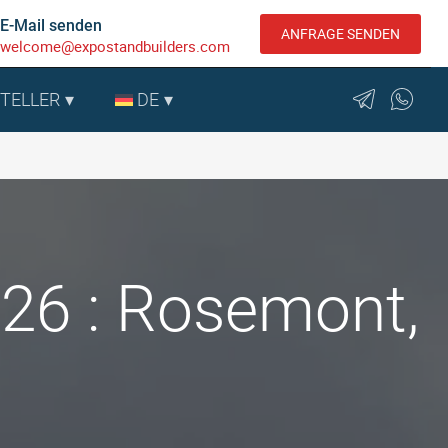
E-Mail senden
ANFRAGE SENDEN
welcome@expostandbuilders.com
STELLER
DE
26 : Rosemont,