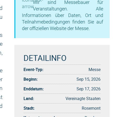
Wir sind Messebauer für
d
Veranstaltungen. Alle
Informationen über Daten, Ort und
u
Teilnahmebedingungen finden Sie auf
der offiziellen Website der Messe.
es
e
,
DETAILINFO
Event-Typ:
Messe
ie
Beginn:
Sep 15, 2026
er
n
Enddatum:
Sep 17, 2026
st
Land:
Vereinagte Staaten
d
Stadt:
Rosemont