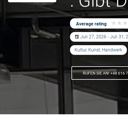
: Gibt 
★
★
★
★
★
★
Average rating
Juli 27, 2026 - Juli 31,
Kultur, Kunst, Handwerk
RUFEN SIE AN! +48 616 