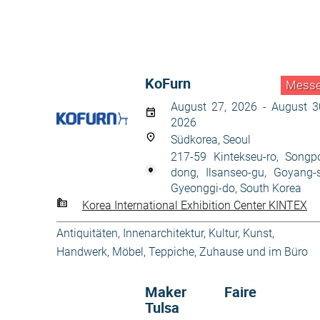
KoFurn
Mess
August 27, 2026 - August 3
2026
Südkorea, Seoul
217-59 Kintekseu-ro, Songp
dong, Ilsanseo-gu, Goyang-s
Gyeonggi-do, South Korea
Korea International Exhibition Center KINTEX
Antiquitäten
,
Innenarchitektur
,
Kultur, Kunst,
Handwerk
,
Möbel
,
Teppiche
,
Zuhause und im Büro
Maker Faire
Tulsa