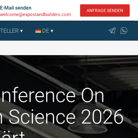
E-Mail senden
ANFRAGE SENDEN
welcome@expostandbuilders.com
STELLER
DE
onference On
n Science 2026