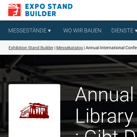
Zum
Inhalt
springen
MESSESTÄNDE
WO WIR BAUEN
DIENSTE
Exhibition Stand Builder
Messekatalog
Annual International Confe
Annual
Librar