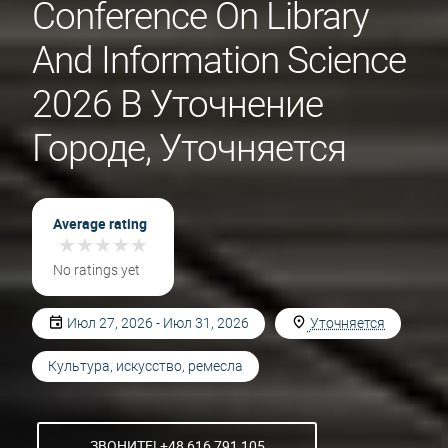
Conference On Library
And Information Science
2026 В Уточнение
Городе, Уточняется
Average rating
★
★
★
★
★
★
★
★
★
★
No ratings yet
Июл 27, 2026 - Июл 31, 2026
Уточняется
Культура, искусство, ремесла
ЗВОНИТЕ! +48 616 791 105