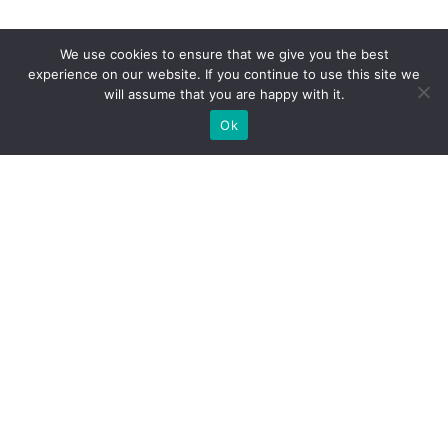
We use cookies to ensure that we give you the best
experience on our website. If you continue to use this site we
will assume that you are happy with it.
Ok
Welche Arten von
Messeständen wir Ihnen
anbieten können