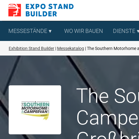
Zum
Inhalt
springen
MESSESTÄNDE
WO WIR BAUEN
DIENSTE
Exhibition Stand Builder
Messekatalog
The Southern Motorhome 
The So
Camper