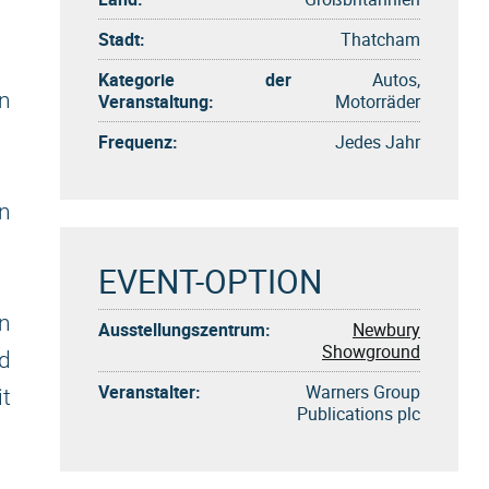
Stadt:
Thatcham
Kategorie der
Autos,
n
Veranstaltung:
Motorräder
Frequenz:
Jedes Jahr
rn
EVENT-OPTION
n
Ausstellungszentrum:
Newbury
Showground
d
Veranstalter:
Warners Group
t
Publications plc