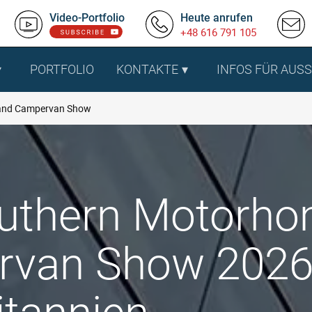
Video-Portfolio
Heute anrufen
+48 616 791 105
PORTFOLIO
KONTAKTE
INFOS FÜR AUS
and Campervan Show
uthern Motorh
van Show 2026 