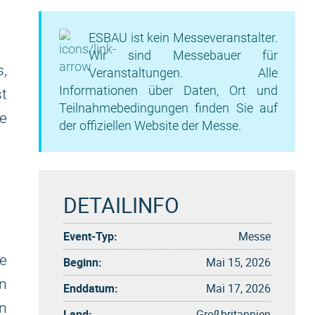
ESBAU ist kein Messeveranstalter.
Wir sind Messebauer für
s,
Veranstaltungen. Alle
Informationen über Daten, Ort und
t
Teilnahmebedingungen finden Sie auf
e
der offiziellen Website der Messe.
DETAILINFO
Event-Typ:
Messe
e
Beginn:
Mai 15, 2026
n
Enddatum:
Mai 17, 2026
en
Land:
Großbritannien