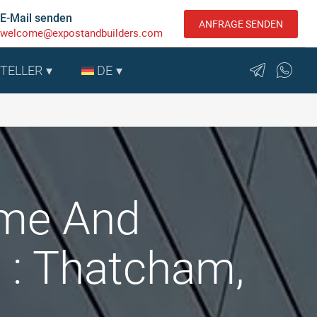
E-Mail senden
ANFRAGE SENDEN
welcome@expostandbuilders.com
STELLER
DE
ome And
: Thatcham,