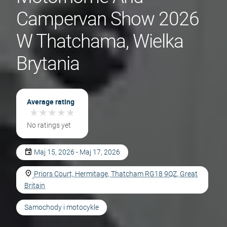
Campervan Show 2026
W Thatchama, Wielka
Brytania
Average rating
★
★
★
★
★
★
★
★
★
★
No ratings yet
Maj 15, 2026 - Maj 17, 2026
Priors Court, Hermitage, Thatcham RG18 9QZ, Great
Britain
Samochody i motocykle