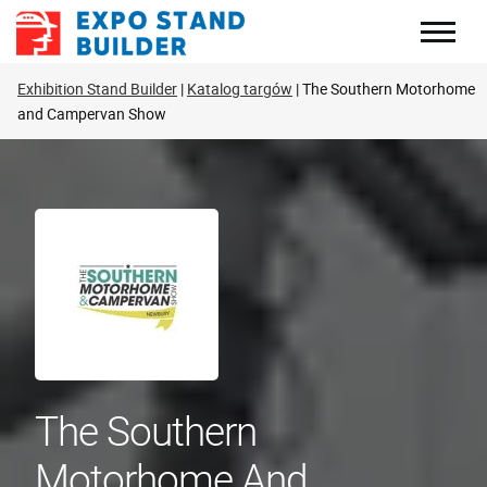
Skip
to
content
Exhibition Stand Builder
Katalog targów
The Southern Motorhome
and Campervan Show
The Southern
Motorhome And