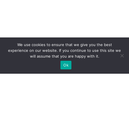
We use cookies to ensure that we give you the best
experience on our website. If you continue to use this site we
will assume that you are happy with it.
Ok
Jakie rodzaje stoisk targowych
możemy zaoferować