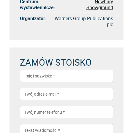
Centrum
Newbury
wystawiennicze:
Showground
Organizator:
Warners Group Publications
plc
ZAMÓW STOISKO