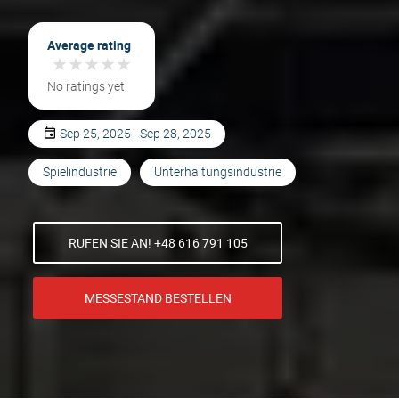
Average rating
★
★
★
★
★
★
★
★
★
★
No ratings yet
Sep 25, 2025 - Sep 28, 2025
Spielindustrie
Unterhaltungsindustrie
RUFEN SIE AN! +48 616 791 105
MESSESTAND BESTELLEN