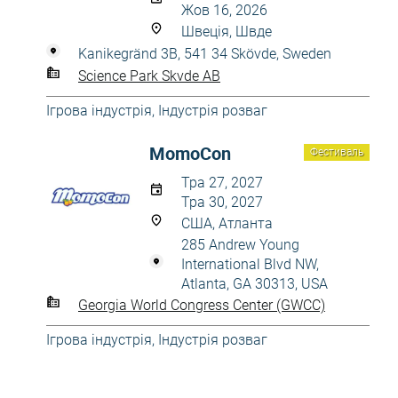
Жов 16, 2026
Швеція, Швде
Kanikegränd 3B, 541 34 Skövde, Sweden
Science Park Skvde AB
Ігрова індустрія
,
Індустрія розваг
MomoCon
Фестиваль
Тра 27, 2027
Тра 30, 2027
США, Атланта
285 Andrew Young
International Blvd NW,
Atlanta, GA 30313, USA
Georgia World Congress Center (GWCC)
Ігрова індустрія
,
Індустрія розваг