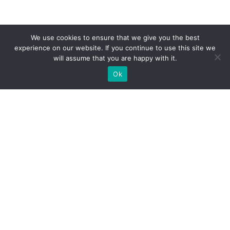
We use cookies to ensure that we give you the best
experience on our website. If you continue to use this site we
will assume that you are happy with it.
Ok
Які типи виставкових стендів
ми можемо вам
запропонувати