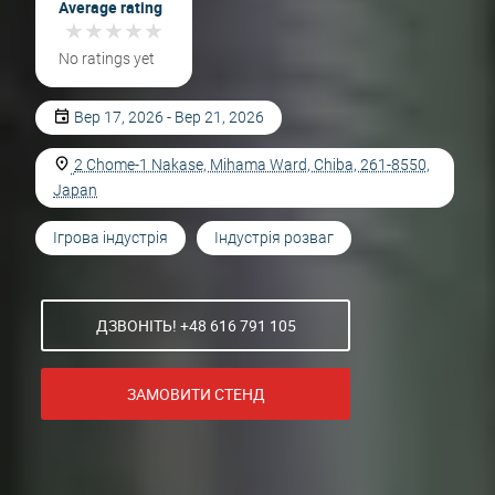
Average rating
★
★
★
★
★
★
★
★
★
★
No ratings yet
Вер 17, 2026 - Вер 21, 2026
2 Chome-1 Nakase, Mihama Ward, Chiba, 261-8550,
Japan
Ігрова індустрія
Індустрія розваг
ДЗВОНІТЬ! +48 616 791 105
ЗАМОВИТИ СТЕНД