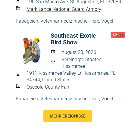
190 San Marco Ave, St. Augustine, FL. 32084
Mark Lance National Guard Armory
Papageien
,
Veterinärmedizinische Tiere
,
Vögel
Southeast Exotic
Messe
Bird Show
August 23, 2026
Vereinagte Staaten,
Kissimmee
1911 Kissimmee Valley Ln, Kissimmee, FL
34744, United States
Osceola County Fair
Papageien
,
Veterinärmedizinische Tiere
,
Vögel
MEHR EREIGNISSE