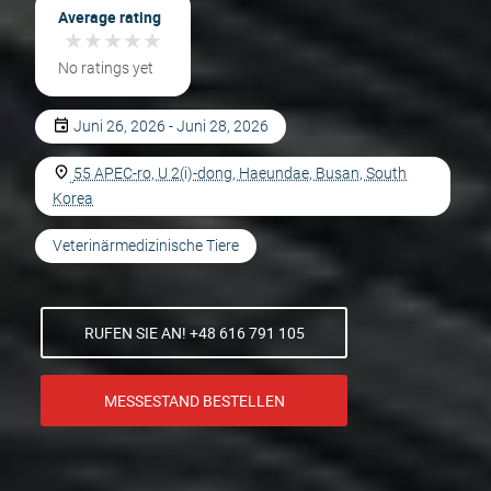
Average rating
★
★
★
★
★
★
★
★
★
★
No ratings yet
Juni 26, 2026 - Juni 28, 2026
55 APEC-ro, U 2(i)-dong, Haeundae, Busan, South
Korea
Veterinärmedizinische Tiere
RUFEN SIE AN! +48 616 791 105
MESSESTAND BESTELLEN