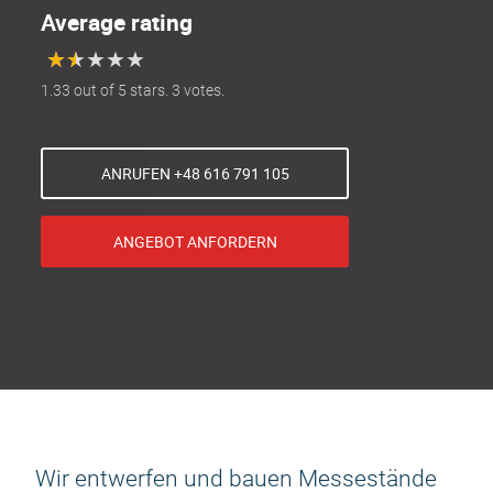
Average rating
★
★
★
★
★
★
★
★
★
★
1.33 out of 5 stars. 3 votes.
ANRUFEN +48 616 791 105
ANGEBOT ANFORDERN
Wir entwerfen und bauen Messestände