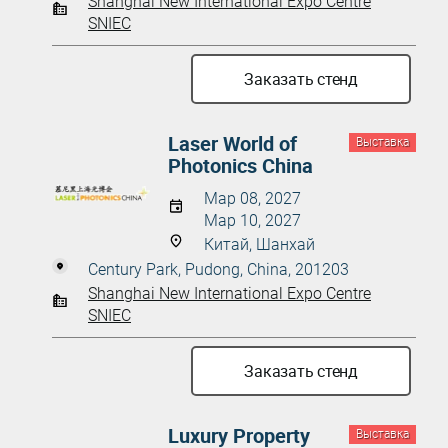
Shanghai New International Expo Centre
SNIEC
Заказать стенд
Laser World of
Выставка
Photonics China
Мар 08, 2027
Мар 10, 2027
Китай, Шанхай
Century Park, Pudong, China, 201203
Shanghai New International Expo Centre
SNIEC
Заказать стенд
Luxury Property
Выставка