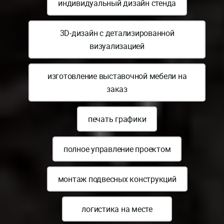
индивидуальный дизайн стенда
3D-дизайн с детализированной
визуализацией
изготовление выставочной мебели на
заказ
печать графики
полное управление проектом
монтаж подвесных конструкций
логистика на месте