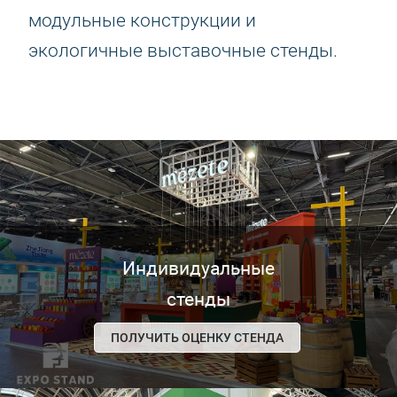
модульные конструкции и
экологичные выставочные стенды.
Индивидуальные
стенды
ПОЛУЧИТЬ ОЦЕНКУ СТЕНДА