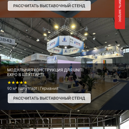
Отправить запрос
РАССЧИТАТЬ ВЫСТАВОЧНЫЙ СТЕНД
МОДУЛЬНАЯ КОНСТРУКЦИЯ ДЛЯ UNITI
EXPO В ШТУТГАРТЕ
★★★★★
90 м² | Штутгарт | Германия
РАССЧИТАТЬ ВЫСТАВОЧНЫЙ СТЕНД