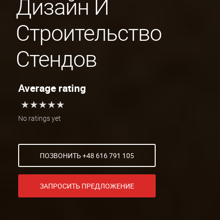
Дизайн И
Строительство
Стендов
Average rating
★
★
★
★
★
★
★
★
★
★
No ratings yet
ПОЗВОНИТЬ +48 616 791 105
ЗАПРОСИТЬ ПРЕДЛОЖЕНИЕ