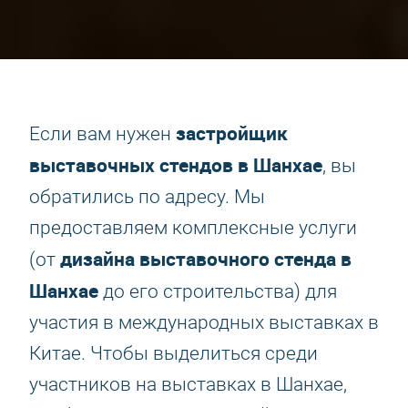
застройщик
Если вам нужен
выставочных стендов в Шанхае
, вы
обратились по адресу. Мы
предоставляем комплексные услуги
дизайна выставочного стенда в
(от
Шанхае
до его строительства) для
участия в международных выставках в
Китае. Чтобы выделиться среди
участников на выставках в Шанхае,