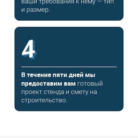
ваши требования к нему — тип
и размер.
4
В течение пяти дней мы
предоставим вам
готовый
проект стенда и смету на
строительство.