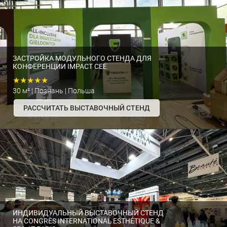
ЗАСТРОЙКА МОДУЛЬНОГО СТЕНДА ДЛЯ
КОНФЕРЕНЦИИ IMPACT CEE
★★★★★
30 м² | Познань | Польша
РАССЧИТАТЬ ВЫСТАВОЧНЫЙ СТЕНД
ИНДИВИДУАЛЬНЫЙ ВЫСТАВОЧНЫЙ СТЕНД
НА CONGRÈS INTERNATIONAL ESTHÉTIQUE &