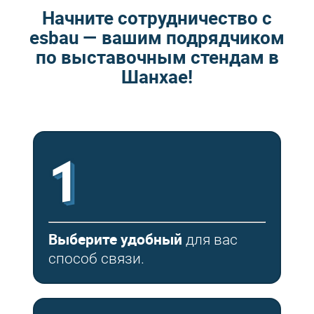
Начните сотрудничество с
esbau — вашим подрядчиком
по выставочным стендам в
Шанхае!
1
Выберите удобный
для вас
способ связи.