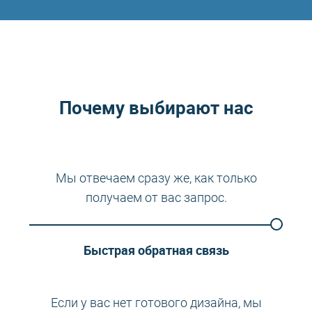
Почему выбирают нас
Мы отвечаем сразу же, как только
получаем от вас запрос.
Быстрая обратная связь
Если у вас нет готового дизайна, мы