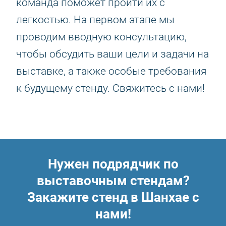
команда поможет пройти их с
легкостью. На первом этапе мы
проводим вводную консультацию,
чтобы обсудить ваши цели и задачи на
выставке, а также особые требования
к будущему стенду. Свяжитесь с нами!
Нужен подрядчик по
выставочным стендам?
Закажите стенд в Шанхае с
нами!