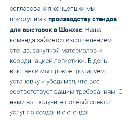
согласования концепции мы
производству стендов
приступим к
для выставок в Шанхае
. Наша
команда займется изготовлением
стенда, закупкой материалов и
координацией логистики. В день
выставки мы проконтролируем
установку и убедимся, что все
соответствует вашим требованиям. С
нами вы получите полный спектр
услуг по созданию стенда!