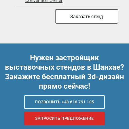
Convention Center
Заказать стенд
Нужен
застройщик
выставочных стендов в Шанхае
?
Закажите бесплатный 3d-дизайн
прямо сейчас!
ПОЗВОНИТЬ +48 616 791 105
ЗАПРОСИТЬ ПРЕДЛОЖЕНИЕ