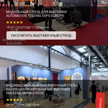
МОДУЛЬНЫЙ СТЕНД ДЛЯ ВЫСТАВКИ
AUTOMOTIVE TESTING EXPO EUROPE
★★★★★
18 м² | Штутгарт | Германия
РАССЧИТАТЬ ВЫСТАВОЧНЫЙ СТЕНД
ИНДИВИДУАЛЬНЫЙ ВЫСТАВОЧНЫЙ СТЕНД
НА СПЕЦИАЛИЗИРОВАННОЙ ВЫСТАВКЕ
HIGH END SHOW В ВЕНЕ
★★★★★
54 м² | Вена | Австрия