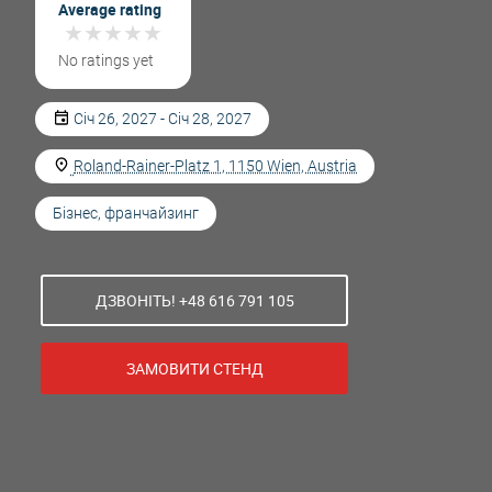
Average rating
★
★
★
★
★
★
★
★
★
★
No ratings yet
Січ 26, 2027 - Січ 28, 2027
Roland-Rainer-Platz 1, 1150 Wien, Austria
Бізнес, франчайзинг
ДЗВОНІТЬ! +48 616 791 105
ЗАМОВИТИ СТЕНД