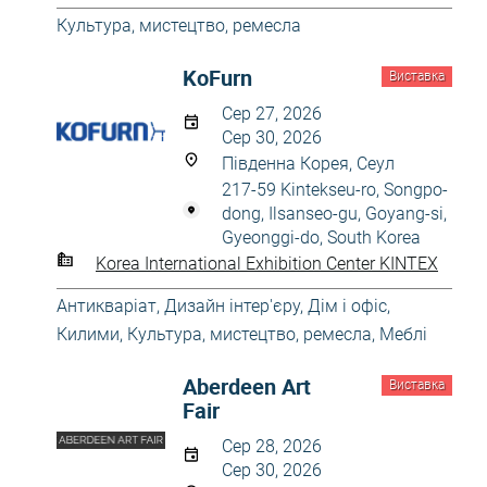
Культура, мистецтво, ремесла
KoFurn
Виставка
Сер 27, 2026
Сер 30, 2026
Південна Корея, Сеул
217-59 Kintekseu-ro, Songpo-
dong, Ilsanseo-gu, Goyang-si,
Gyeonggi-do, South Korea
Korea International Exhibition Center KINTEX
Антикваріат
,
Дизайн інтер'єру
,
Дім і офіс
,
Килими
,
Культура, мистецтво, ремесла
,
Меблі
Aberdeen Art
Виставка
Fair
Сер 28, 2026
Сер 30, 2026