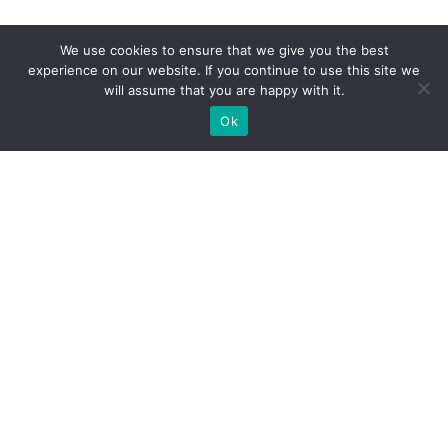
We use cookies to ensure that we give you the best
experience on our website. If you continue to use this site we
will assume that you are happy with it.
Ok
Які типи виставкових стендів
ми можемо вам
запропонувати