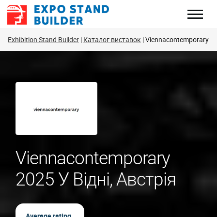
Перейти
до
змісту
Exhibition Stand Builder
Каталог виставок
Viennacontemporary
Viennacontemporary
2025 У Відні, Австрія
Average rating