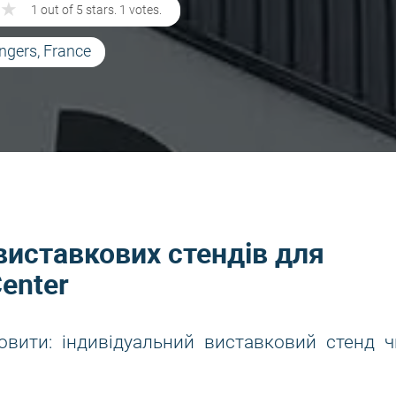
★
★
1 out of 5 stars. 1 votes.
ngers, France
виставкових стендів для
Center
овити: індивідуальний виставковий стенд ч