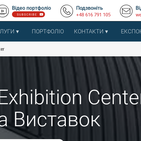
Відео портфоліо
Подзвоніть
Ві
+48 616 791 105
we
ЛУГИ
ПОРТФОЛІО
КОНТАКТИ
ЕКСПО
ter
Exhibition Cente
Та Виставок