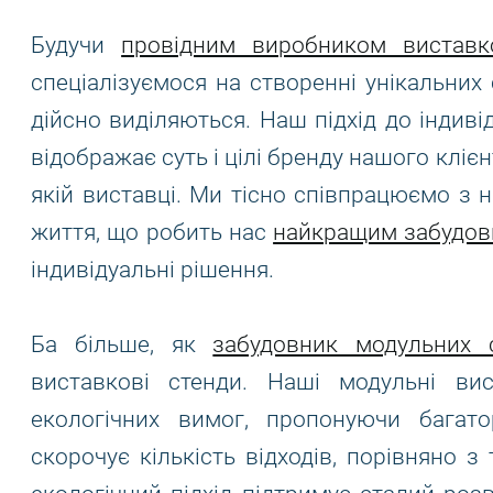
Будучи
провідним виробником виставк
спеціалізуємося на створенні унікальних с
дійсно виділяються. Наш підхід до індив
відображає суть і цілі бренду нашого кліє
якій виставці. Ми тісно співпрацюємо з 
життя, що робить нас
найкращим забудов
індивідуальні рішення.
Ба більше, як
забудовник модульних с
виставкові стенди. Наші модульні ви
екологічних вимог, пропонуючи багат
скорочує кількість відходів, порівняно 