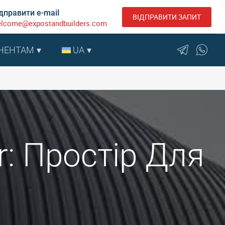
дправити e-mail
ВІДПРАВИТИ ЗАПИТ
lcome@expostandbuilders.com
НЕНТАМ
UA
r: Простір Для