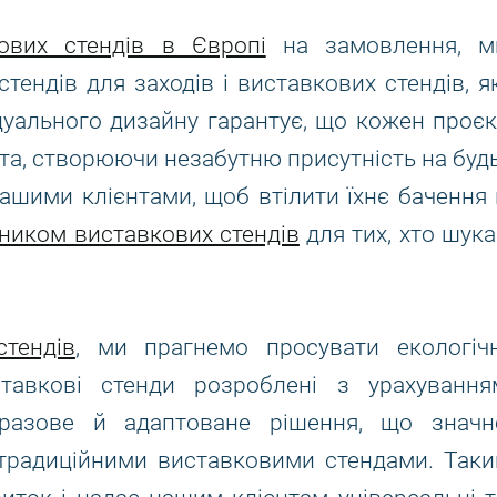
ових стендів в Європі
на замовлення, м
тендів для заходів і виставкових стендів, як
ідуального дизайну гарантує, що кожен проєк
нта, створюючи незабутню присутність на будь
нашими клієнтами, щоб втілити їхнє бачення 
ником виставкових стендів
для тих, хто шука
тендів
, ми прагнемо просувати екологічн
ставкові стенди розроблені з урахування
оразове й адаптоване рішення, що значн
з традиційними виставковими стендами. Таки