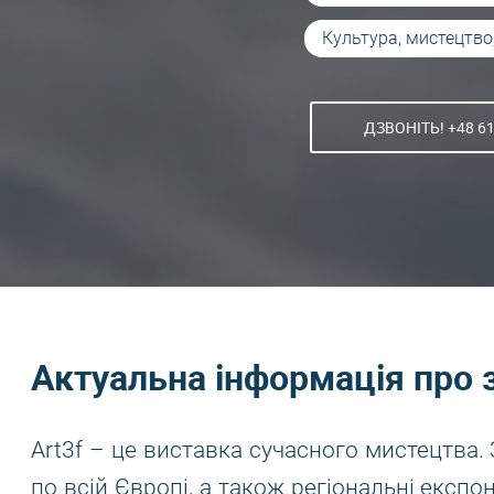
Культура, мистецтво
ДЗВОНІТЬ! +48 61
Актуальна інформація про 
Art3f – це виставка сучасного мистецтва.
по всій Європі, а також регіональні експ