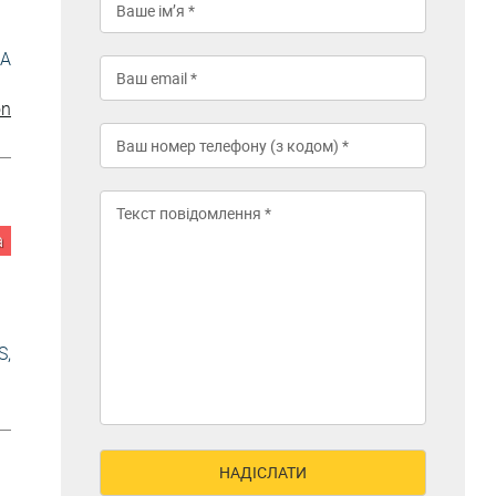
MA
on
а
S,