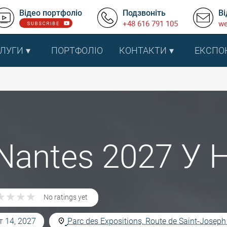
Відео портфоліо
Подзвоніть
Ві
+48 616 791 105
we
ЛУГИ
ПОРТФОЛІО
КОНТАКТИ
ЕКСПО
 Nantes 2027 У 
★
★
★
★
★
★
★
★
No ratings yet
т 14, 2027
Parc des Expositions, Route de Saint-Joseph