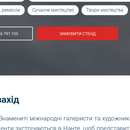
, ремесла
Сучасне мистецтво
Твори мистецтва
6 791 105
ЗАМОВИТИ СТЕНД
захід
 Знамениті міжнародні галеристи та художник
оненти зустрічаються в Нанте, щоб представит