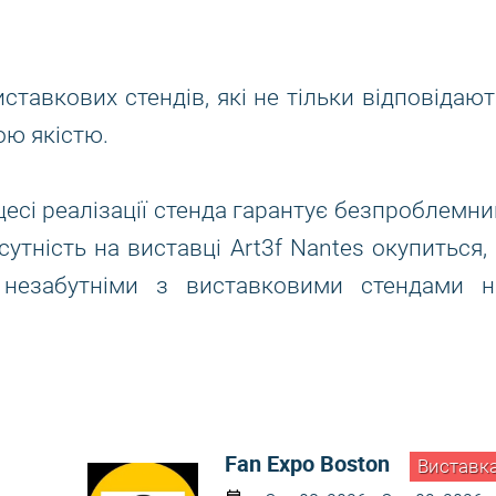
тавкових стендів, які не тільки відповідают
кою якістю.
есі реалізації стенда гарантує безпроблемни
утність на виставці Art3f Nantes окупиться, 
 незабутніми з виставковими стендами н
Fan Expo Boston
Виставк