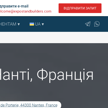
дправити e-mail
ВІДПРАВИТИ ЗАПИТ
lcome@expostandbuilders.com
НЕНТАМ
UA
Нанті, Франція
 de Porterie, 44300 Nantes, France