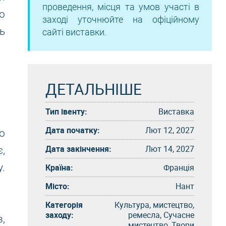
проведення, місця та умов участі в
о
заході уточнюйте на офіційному
ь
сайті виставки.
ДЕТАЛЬНІШЕ
Тип івенту:
Виставка
Дата початку:
Лют 12, 2027
о
Дата закінчення:
Лют 14, 2027
,
.
Країна:
Франція
Місто:
Нант
Категорія
Культура, мистецтво,
заходу:
ремесла, Сучасне
,
мистецтво, Твори