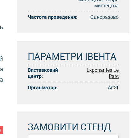
мистецтва
Частота проведення:
Одноразово
ь
ПАРАМЕТРИ ІВЕНТА
й
а
Виставковий
Exponantes Le
центр:
Parc
а
Організатор:
Art3f
ЗАМОВИТИ СТЕНД
а