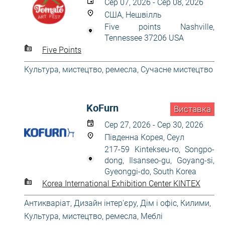
Сер 07, 2026 - Сер 08, 2026
США, Нешвілль
Five points Nashville,
Tennessee 37206 USA
Five Points
Культура, мистецтво, ремесла
,
Сучасне мистецтво
KoFurn
Виставка
Сер 27, 2026 - Сер 30, 2026
Південна Корея, Сеул
217-59 Kintekseu-ro, Songpo-
dong, Ilsanseo-gu, Goyang-si,
Gyeonggi-do, South Korea
Korea International Exhibition Center KINTEX
Антикваріат
,
Дизайн інтер'єру
,
Дім і офіс
,
Килими
,
Культура, мистецтво, ремесла
,
Меблі