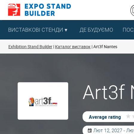
Перейти
до
змісту
ВИСТАВКОВІ СТЕНДИ
ДЕ БУДУЄМО
ПОС
Exhibition Stand Builder
Каталог виставок
Art3f Nantes
Art3f
★
★
Average rating
Лют 12, 2027 - Лю