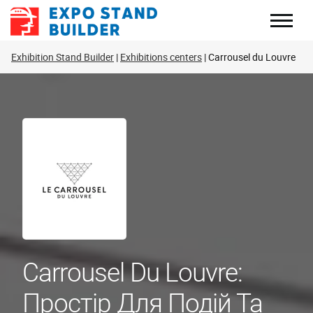
Перейти
до
змісту
Exhibition Stand Builder
Exhibitions centers
Carrousel du Louvre
Carrousel Du Louvre:
Простір Для Подій Та