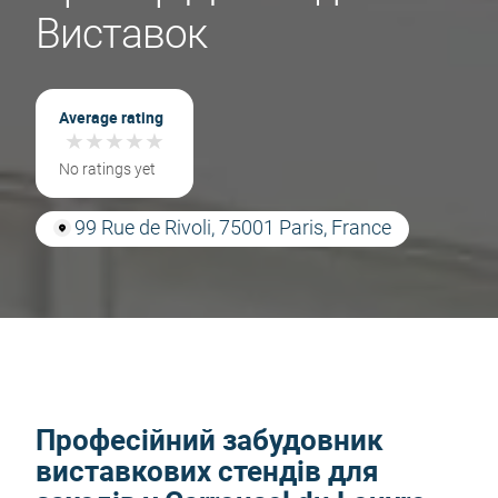
Виставок
Average rating
★
★
★
★
★
★
★
★
★
★
No ratings yet
99 Rue de Rivoli, 75001 Paris, France
Професійний забудовник
виставкових стендів для