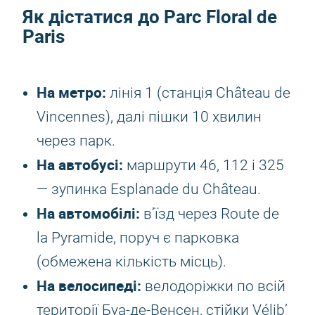
Як дістатися до Parc Floral de
Paris
На метро:
лінія 1 (станція Château de
Vincennes), далі пішки 10 хвилин
через парк.
На автобусі:
маршрути 46, 112 і 325
— зупинка Esplanade du Château.
На автомобілі:
в’їзд через Route de
la Pyramide, поруч є парковка
(обмежена кількість місць).
На велосипеді:
велодоріжки по всій
території Буа-де-Венсен, стійки Vélib’