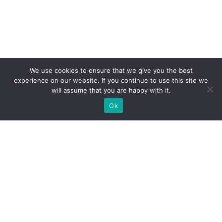
We use cookies to ensure that we give you the best
experience on our website. If you continue to use this site we
will assume that you are happy with it.
Ok
МИ ГОТОВІ ПОБУДУВАТИ ДЛЯ
ВАС ЕКСКЛЮЗИВНИЙ
ВИСТАВКОВИЙ СТЕНД