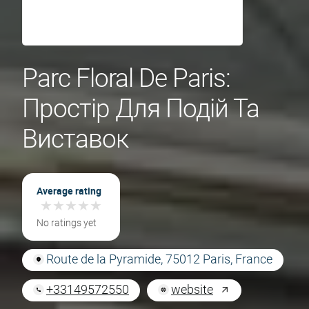
Parc Floral De Paris:
Простір Для Подій Та
Виставок
Average rating
★
★
★
★
★
★
★
★
★
★
No ratings yet
Route de la Pyramide, 75012 Paris, France
+33149572550
website