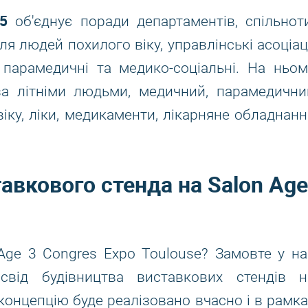
5
об'єднує поради департаментів, спільноти
я людей похилого віку, управлінські асоціаці
 парамедичні та медико-соціальні. На ньом
 за літніми людьми, медичний, парамедични
іку, ліки, медикаменти, лікарняне обладнанн
авкового стенда на Salon Age
 Age 3 Congres Expo Toulouse? Замовте у на
свід будівництва виставкових стендів н
концепцію буде реалізовано вчасно і в рамка