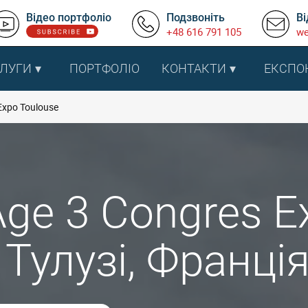
Відео портфоліо
Подзвоніть
Ві
+48 616 791 105
we
ЛУГИ
ПОРТФОЛІО
КОНТАКТИ
ЕКСПО
Expo Toulouse
Age 3 Congres E
 Тулузі, Франці