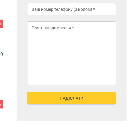
а
30
а