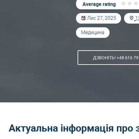
★
★
★
★
★
★
Average rating
Лис 27, 2025
1
Медицина
ДЗВОНІТЬ! +48 616 79
Актуальна інформація про 