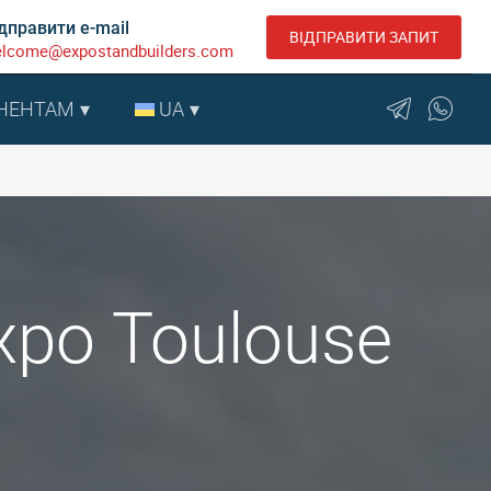
дправити e-mail
ВІДПРАВИТИ ЗАПИТ
lcome@expostandbuilders.com
НЕНТАМ
UA
xpo Toulouse
я