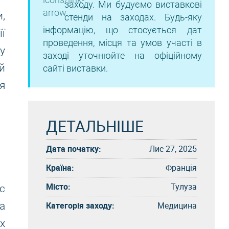
заходу. Ми будуємо виставкові
,
стенди на заходах. Будь-яку
інформацію, що стосується дат
ї
проведення, місця та умов участі в
у
заході уточнюйте на офіційному
й
сайті виставки.
я
ДЕТАЛЬНІШЕ
Дата початку:
Лис 27, 2025
Країна:
Франція
Місто:
Тулуза
с
Категорія заходу:
Медицина
а
х