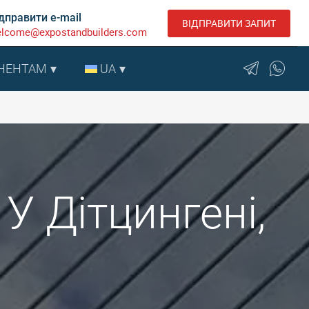
дправити e-mail
ВІДПРАВИТИ ЗАПИТ
lcome@expostandbuilders.com
НЕНТАМ
UA
 У Дітцингені,