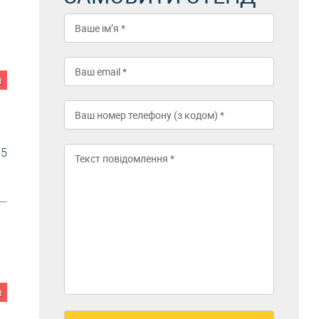
а
5
а