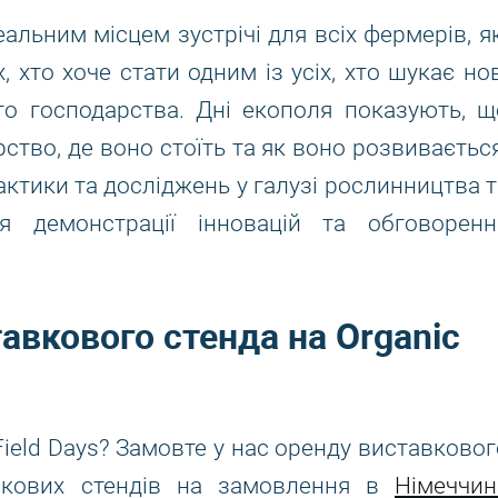
еальним місцем зустрічі для всіх фермерів, як
 хто хоче стати одним із усіх, хто шукає нов
го господарства. Дні екополя показують, щ
ство, де воно стоїть та як воно розвивається
ктики та досліджень у галузі рослинництва т
я демонстрації інновацій та обговоренн
авкового стенда на Organic
Field Days? Замовте у нас оренду виставковог
авкових стендів на замовлення в
Німеччин