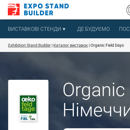
Перейти
до
змісту
ВИСТАВКОВІ СТЕНДИ
ДЕ БУДУЄМО
ПОС
Exhibition Stand Builder
Каталог виставок
Organic Field Days
Organic 
Німечч