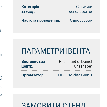
о
Категорія
Сільське
заходу:
господарство
Частота проведення:
Одноразово
,
ПАРАМЕТРИ ІВЕНТА
ь
Виставковий
Rheinhard u. Daniel
центр:
Grieshaber
Організатор:
FiBL Projekte GmbH
й
s
и
ЗАМОВИТИ СТЕНД