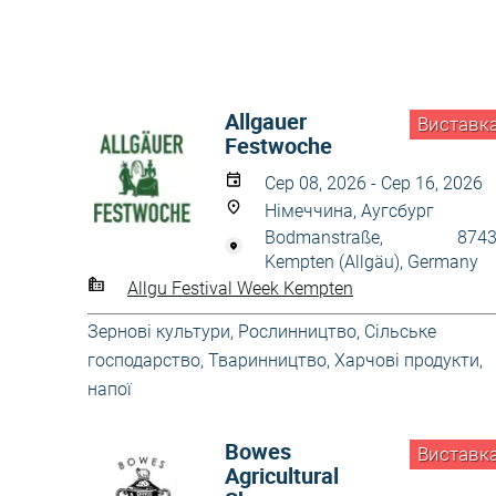
Allgauer
Виставк
Festwoche
Сер 08, 2026 - Сер 16, 2026
Німеччина, Аугсбург
Bodmanstraße, 8743
Kempten (Allgäu), Germany
Allgu Festival Week Kempten
Зернові культури
,
Рослинництво
,
Сільське
господарство
,
Тваринництво
,
Харчові продукти,
напої
Bowes
Виставк
Agricultural