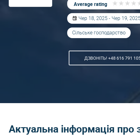
★
★
★
★
★
★
★
★
Average rating
Чер 18, 2025 - Чер 19, 202
Сільське господарство
ДЗВОНІТЬ! +48 616 791 10
Актуальна інформація про 