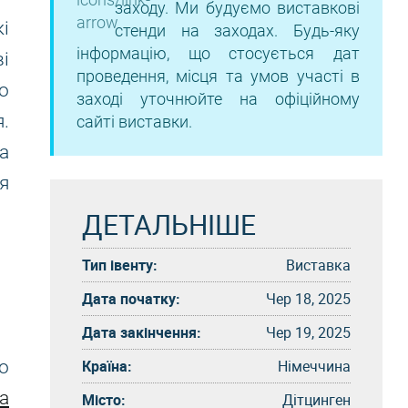
заходу. Ми будуємо виставкові
і
стенди на заходах. Будь-яку
інформацію, що стосується дат
і
проведення, місця та умов участі в
о
заході уточнюйте на офіційному
.
сайті виставки.
а
я
ДЕТАЛЬНІШЕ
Тип івенту:
Виставка
Дата початку:
Чер 18, 2025
Дата закінчення:
Чер 19, 2025
Країна:
Німеччина
о
а
Місто:
Дітцинген