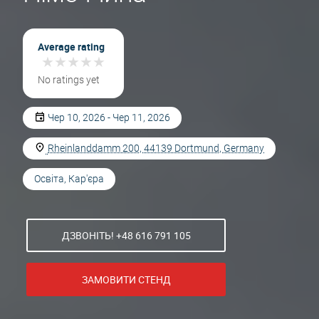
Average rating
★
★
★
★
★
★
★
★
★
★
No ratings yet
Чер 10, 2026 - Чер 11, 2026
Rheinlanddamm 200, 44139 Dortmund, Germany
Освіта, Кар'єра
ДЗВОНІТЬ! +48 616 791 105
ЗАМОВИТИ СТЕНД