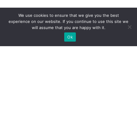
We use cookies to ensure that we give you the best
experience on our website. If you continue to use this site we
will assume that you are happy with it.
Ok
Які типи виставкових стендів
ми можемо вам
запропонувати