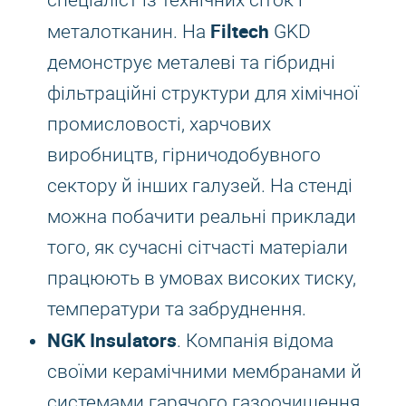
спеціаліст із технічних сіток і
Filtech
металотканин. На
GKD
демонструє металеві та гібридні
фільтраційні структури для хімічної
промисловості, харчових
виробництв, гірничодобувного
сектору й інших галузей. На стенді
можна побачити реальні приклади
того, як сучасні сітчасті матеріали
працюють в умовах високих тиску,
температури та забруднення.
NGK Insulators
. Компанія відома
своїми керамічними мембранами й
системами гарячого газоочищення.