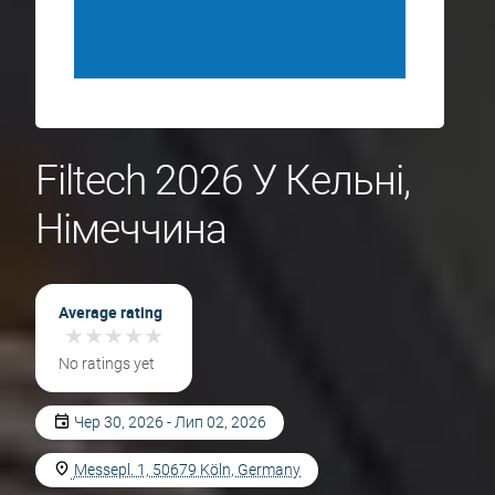
Filtech 2026 У Кельні,
Німеччина
Average rating
★
★
★
★
★
★
★
★
★
★
No ratings yet
Чер 30, 2026 - Лип 02, 2026
Messepl. 1, 50679 Köln, Germany