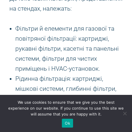
на стендах, належать:
Фільтри й елементи для газової та
повітряної фільтрації: картриджі,
рукавні фільтри, касетні та панельні
системи, фільтри для чистих
приміщень і HVAC-установок.
Рідинна фільтрація: картриджі,
мішкові системи, глибинні фільтри,
фільтр-преси, фільтрувальні тканини
We use cookies to ensure that we give you the best
й сітки для хімії, харчової
experience on our website. If you continue to use this site we
will assume that you are happy with it.
промисловості, фарми та
Ok
водопідготовки.