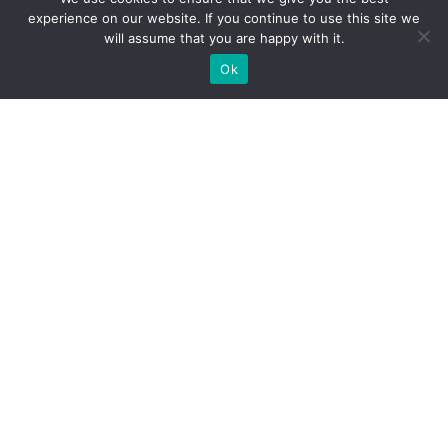
experience on our website. If you continue to use this site we
will assume that you are happy with it.
Ok
МИ ГОТОВІ ПОБУДУВАТИ ДЛЯ
ВАС ЕКСКЛЮЗИВНИЙ
ВИСТАВКОВИЙ СТЕНД
ШУКАЄТЕ ЗАБУДОВНИКА ВИСТАВКОВИХ СТЕНДІВ?
ВІДПРАВТЕ НАМ ЗАПИТ, МИ БУДУЄМО