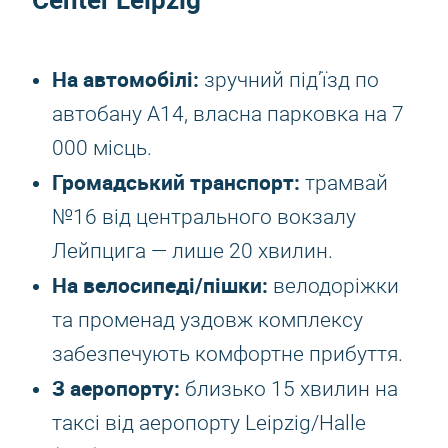
На автомобілі:
зручний під’їзд по
автобану A14, власна парковка на 7
000 місць.
Громадський транспорт:
трамвай
№16 від центрального вокзалу
Лейпцига — лише 20 хвилин.
На велосипеді/пішки:
велодоріжки
та променад уздовж комплексу
забезпечують комфортне прибуття.
З аеропорту:
близько 15 хвилин на
таксі від аеропорту Leipzig/Halle