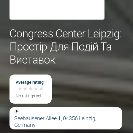
Congress Center Leipzig:
Простір Для Подій Та
Виставок
Average rating
★
★
★
★
★
★
★
★
★
★
No ratings yet
Seehausener Allee 1, 04356 Leipzig,
Germany