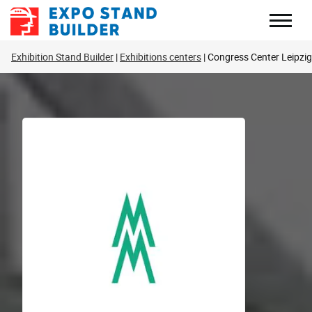
Перейти
до
змісту
Exhibition Stand Builder
Exhibitions centers
Congress Center Leipzig