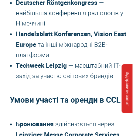
Deutscher Röntgenkongress
—
найбільша конференція радіологів у
Німеччині
Handelsblatt Konferenzen, Vision East
Europe
та інші міжнародні B2B-
платформи
Techweek Leipzig
— масштабний ІТ-
Відправити запит
захід за участю світових брендів
Умови участі та оренди в CCL
Бронювання
здійснюється через
Leipziger Messe Corporate Services
.