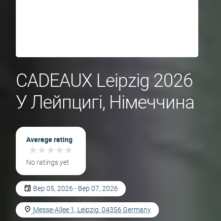
CADEAUX Leipzig 2026
У Лейпцигі, Німеччина
Average rating
★
★
★
★
★
★
★
★
★
★
No ratings yet
Вер 05, 2026 - Вер 07, 2026
Messe-Allee 1, Leipzig, 04356 Germany