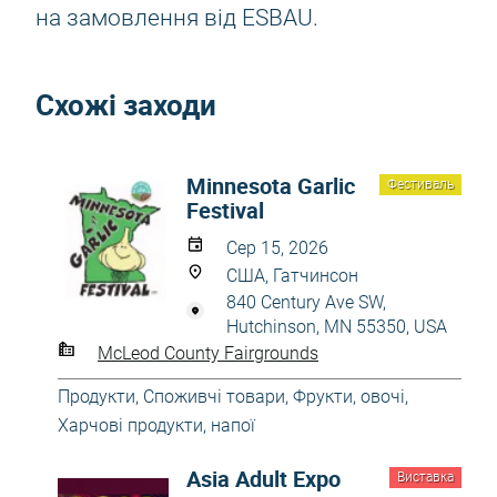
на замовлення від ESBAU.
Схожі заходи
Minnesota Garlic
Фестиваль
Festival
Сер 15, 2026
США, Гатчинсон
840 Century Ave SW,
Hutchinson, MN 55350, USA
McLeod County Fairgrounds
Продукти
,
Споживчі товари
,
Фрукти, овочі
,
Харчові продукти, напої
Asia Adult Expo
Виставка