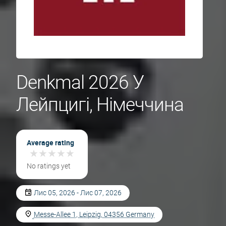
Denkmal 2026 У
Лейпцигі, Німеччина
Average rating
★
★
★
★
★
★
★
★
★
★
No ratings yet
Лис 05, 2026 - Лис 07, 2026
Messe-Allee 1, Leipzig, 04356 Germany