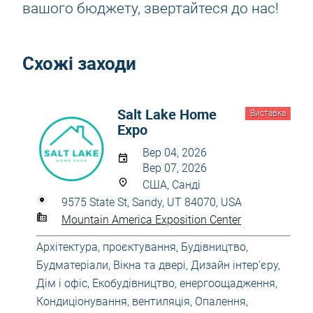
вашого бюджету, звертайтеся до нас!
Схожі заходи
Salt Lake Home
Виставка
Expo
Вер 04, 2026
Вер 07, 2026
США, Санді
9575 State St, Sandy, UT 84070, USA
Mountain America Exposition Center
Архітектура, проєктування
,
Будівництво
,
Будматеріали
,
Вікна та двері
,
Дизайн інтер'єру
,
Дім і офіс
,
Екобудівництво, енергоощадження
,
Кондиціонування, вентиляція
,
Опалення,