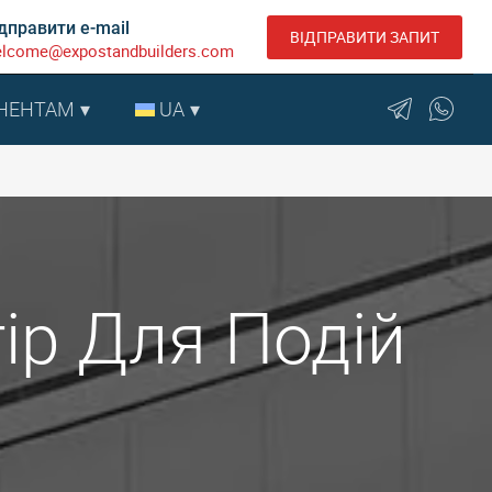
дправити e-mail
ВІДПРАВИТИ ЗАПИТ
lcome@expostandbuilders.com
НЕНТАМ
UA
тір Для Подій