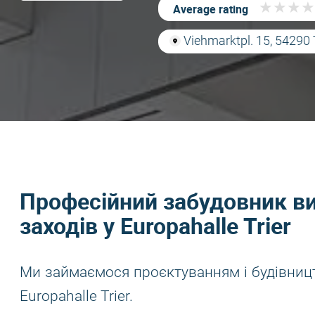
★
★
★
★
★
★
★
★
Average rating
Viehmarktpl. 15, 54290 
Професійний забудовник ви
заходів у Europahalle Trier
Ми займаємося проєктуванням і будівницт
Europahalle Trier.