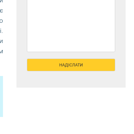
и
є
о
.
и
м