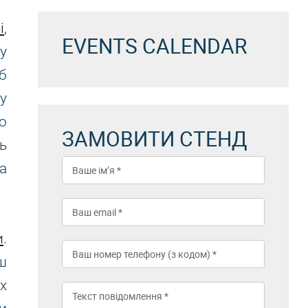
і
,
EVENTS CALENDAR
у
б
у
то
ЗАМОВИТИ СТЕНД
ь
а
и
.
ш
х