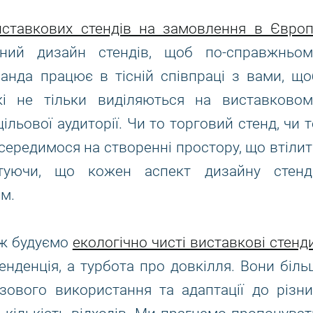
иставкових стендів на замовлення в Європ
ьний дизайн стендів, щоб по-справжньом
анда працює в тісній співпраці з вами, що
які не тільки виділяються на виставковом
ільової аудиторії. Чи то торговий стенд, чи 
середимося на створенні простору, що втілит
антуючи, що кожен аспект дизайну стенд
м.
ож будуємо
екологічно чисті виставкові стенд
енденція, а турбота про довкілля. Вони біль
зового використання та адаптації до різни