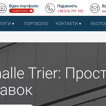
Відео портфоліо
Подзвоніть
Ві
+48 616 791 105
we
ЛУГИ
ПОРТФОЛІО
КОНТАКТИ
ЕКСПО
alle Trier: Прос
тавок