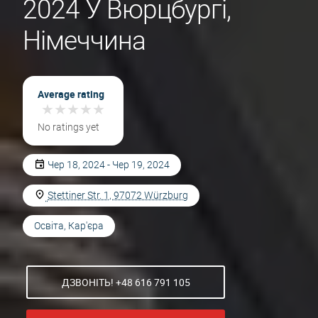
2024 У Вюрцбургі,
Німеччина
Average rating
★
★
★
★
★
★
★
★
★
★
No ratings yet
Чер 18, 2024 - Чер 19, 2024
Stettiner Str. 1, 97072 Würzburg
Освіта, Кар'єра
ДЗВОНІТЬ! +48 616 791 105