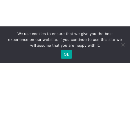
We use cookies to ensure that we give you the best
experience on our website. If you continue to use this site we
will assume that you are happy with it.
Ok
Які типи виставкових стендів
ми можемо вам
запропонувати