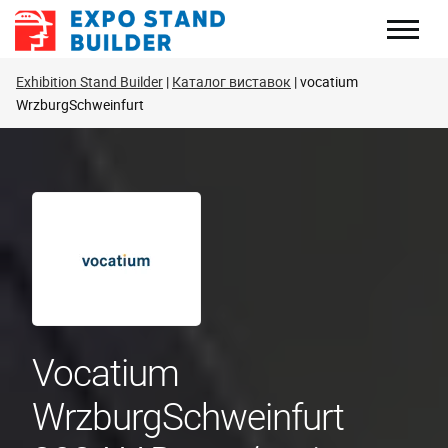
Перейти
до
змісту
Exhibition Stand Builder
Каталог виставок
vocatium
WrzburgSchweinfurt
Vocatium
WrzburgSchweinfurt