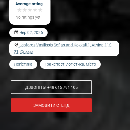
Average rating
★
★
★
★
★
★
★
★
★
★
No ratings yet
Чер 02, 2026
Leoforos Vasilissis Sofias and Kokkali 1, Athina 115
21, Greece
Логістика
Транспорт, логістика, місто
ДЗВОНІТЬ! +48 616 791 105
ЗАМОВИТИ СТЕНД