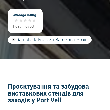
Average rating
★
★
★
★
★
★
★
★
★
★
No ratings yet
Rambla de Mar, s/n, Barcelona, Spain
Проєктування та забудова
виставкових стендів для
заходів у Port Vell