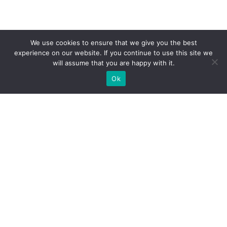
We use cookies to ensure that we give you the best
experience on our website. If you continue to use this site we
will assume that you are happy with it.
Ok
МИ ГОТОВІ ПОБУДУВАТИ ДЛЯ
ВАС ЕКСКЛЮЗИВНИЙ
ВИСТАВКОВИЙ СТЕНД