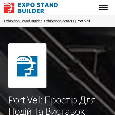
Перейти
до
змісту
Exhibition Stand Builder
Exhibitions centers
Port Vell
Port Vell: Простір Для
Подій Та Виставок