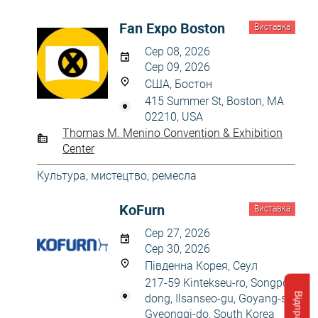
Fan Expo Boston
Виставка
Сер 08, 2026
Сер 09, 2026
США, Бостон
415 Summer St, Boston, MA
02210, USA
Thomas M. Menino Convention & Exhibition
Center
Культура, мистецтво, ремесла
KoFurn
Виставка
Сер 27, 2026
Сер 30, 2026
Південна Корея, Сеул
217-59 Kintekseu-ro, Songpo-
dong, Ilsanseo-gu, Goyang-si,
Gyeonggi-do, South Korea