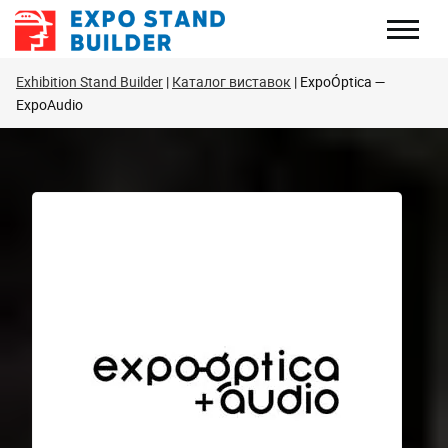
Перейти
до
змісту
Exhibition Stand Builder
Каталог виставок
ExpoÓptica —
ExpoAudio