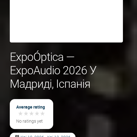
ExpoÓptica —
ExpoAudio 2026 У
Мадриді, Іспанія
Average rating
★
★
★
★
★
★
★
★
★
★
No ratings yet