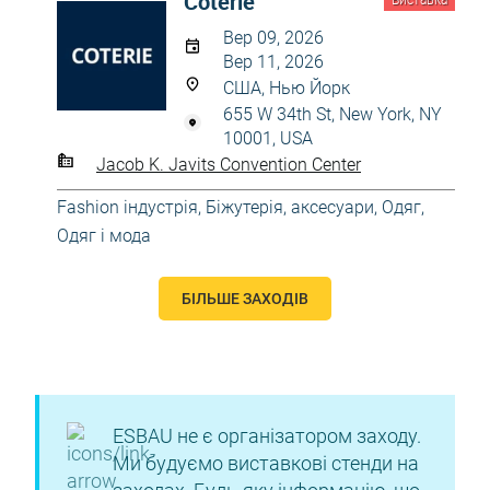
Coterie
Виставка
Вер 09, 2026
Вер 11, 2026
США, Нью Йорк
655 W 34th St, New York, NY
10001, USA
Jacob K. Javits Convention Center
Fashion індустрія
,
Біжутерія, аксесуари
,
Одяг
,
Одяг і мода
БІЛЬШЕ ЗАХОДІВ
ESBAU не є організатором заходу.
Ми будуємо виставкові стенди на