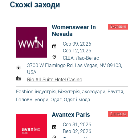
Схожі заходи
Womenswear In
Виставка
Nevada
Сер 09, 2026
Сер 12, 2026
США, Лас-Вегас
3700 W Flamingo Rd, Las Vegas, NV 89103,
USA
Rio All-Suite Hotel Casino
Fashion індустрія
,
Біжутерія, аксесуари
,
Взуття
,
Головні убори
,
Одяг
,
Одяг і мода
Avantex Paris
Виставка
Сер 31, 2026
Вер 02, 2026