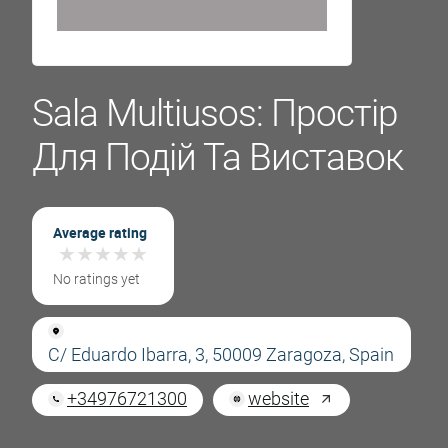
Sala Multiusos: Простір
Для Подій Та Виставок
Average rating
★
★
★
★
★
★
★
★
★
★
No ratings yet
C/ Eduardo Ibarra, 3, 50009 Zaragoza, Spain
+34976721300
website