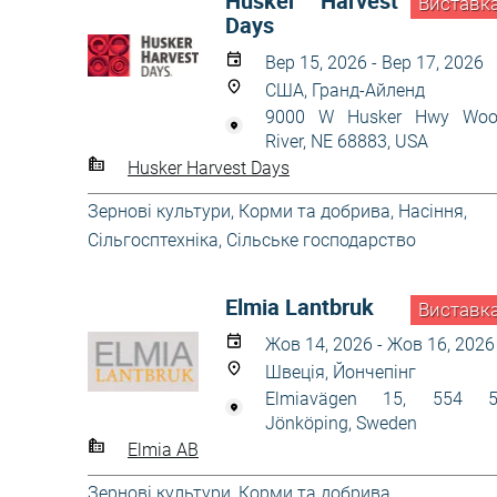
Husker Harvest
Виставк
Days
Вер 15, 2026 - Вер 17, 2026
США, Гранд-Айленд
9000 W Husker Hwy Wo
River, NE 68883, USA
Husker Harvest Days
Зернові культури
,
Корми та добрива
,
Насіння
,
Сільгосптехніка
,
Сільське господарство
Elmia Lantbruk
Виставк
Жов 14, 2026 - Жов 16, 2026
Швеція, Йончепінг
Elmiavägen 15, 554 5
Jönköping, Sweden
Elmia AB
Зернові культури
,
Корми та добрива
,