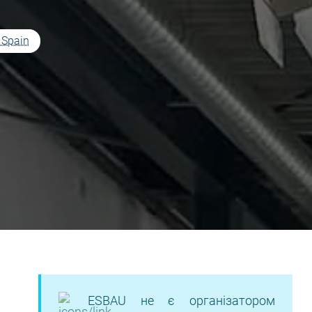
, Spain
ESBAU не є організатором