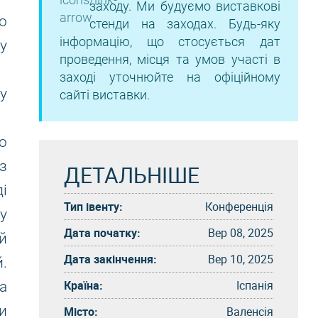
заходу. Ми будуємо виставкові
о
стенди на заходах. Будь-яку
інформацію, що стосується дат
у
проведення, місця та умов участі в
заході уточнюйте на офіційному
у
сайті виставки.
о
з
ДЕТАЛЬНІШЕ
ді
Тип івенту:
Конференція
у
Дата початку:
Вер 08, 2025
й
Дата закінчення:
Вер 10, 2025
.
Країна:
Іспанія
а
и
Місто:
Валенсія