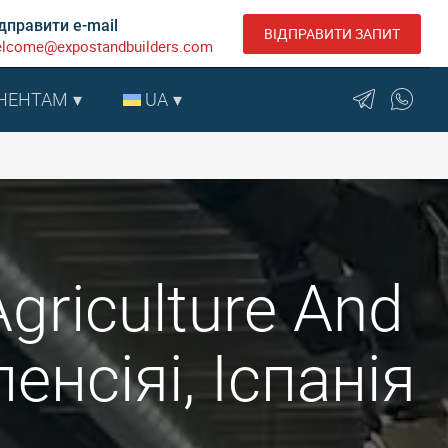
дправити e-mail
ВІДПРАВИТИ ЗАПИТ
lcome@expostandbuilders.com
НЕНТАМ
UA
griculture And
енсіяі, Іспанія