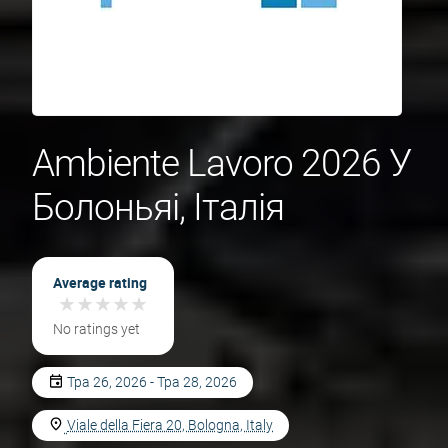
Ambiente Lavoro 2026 У
Болоньяі, Італія
Average rating
★
★
★
★
★
★
★
★
★
★
No ratings yet
Тра 26, 2026 - Тра 28, 2026
Viale della Fiera 20, Bologna, Italy