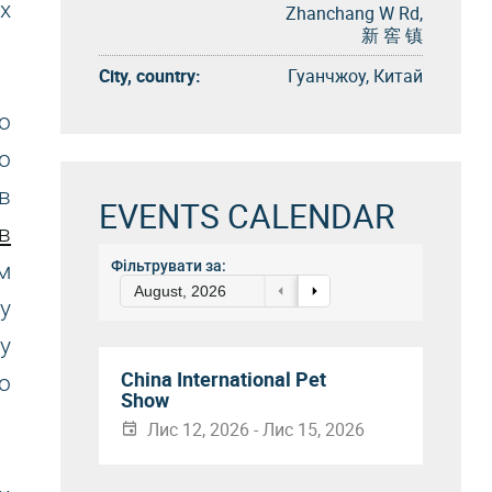
х
Zhanchang W Rd,
新 窖 镇
City, country:
Гуанчжоу, Китай
о
о
в
EVENTS CALENDAR
в
Фільтрувати за:
м
August, 2026
у
у
China International Pet
о
Show
Лис 12, 2026 - Лис 15, 2026