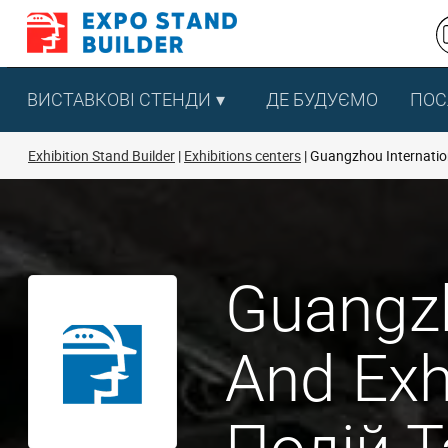
Перейти
до
змісту
ВИСТАВКОВІ СТЕНДИ
ДЕ БУДУЄМО
ПОС
Exhibition Stand Builder
Exhibitions centers
Guangzhou Internation
Guangzh
And Exh