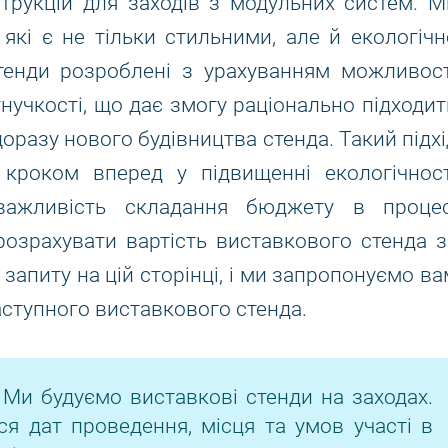
трукцій для заходів з модульних систем. М
, які є не тільки стильними, але й екологічн
стенди розроблені з урахуванням можливост
нучкості, що дає змогу раціонально підходит
щоразу нового будівництва стенда. Такий підхі
є кроком вперед у підвищенні екологічност
 важливість складання бюджету в процес
озрахувати вартість виставкового стенда з
апиту на цій сторінці, і ми запропонуємо ва
аступного виставкового стенда.
 Ми будуємо виставкові стенди на заходах.
ся дат проведення, місця та умов участі в