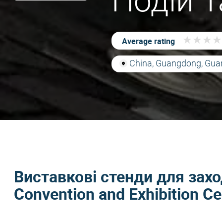
Подій 
★
★
★
★
★
★
★
★
Average rating
China, Guangdong, Gu
Виставкові стенди для заход
Convention and Exhibition Ce