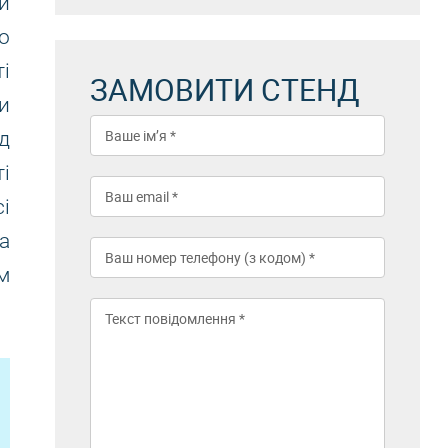
и
о
і
ЗАМОВИТИ СТЕНД
и
д
і
і
а
м