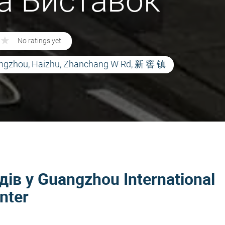
Та Виставок
★
★
No ratings yet
angzhou, Haizhu, Zhanchang W Rd, 新 窖 镇
ів у Guangzhou International
nter