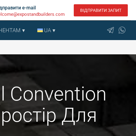
дправити e-mail
ВІДПРАВИТИ ЗАПИТ
lcome@expostandbuilders.com
НЕНТАМ
UA
l Convention
Простір Для