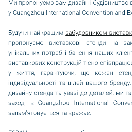
Ми пропонуємо вам дизайн і будівництво в
у Guangzhou International Convention and Ex
Будучи найкращим
забудовником виставк
пропонуємо виставкові стенди на за
унікальних потреб і бачення наших клієн
виставкових конструкцій тісно співпрацю
у життя, гарантуючи, що кожен сте
індивідуальності та цілей вашого бренду
дизайну стенда та увазі до деталей, ми г
заході в Guangzhou International Conve
запам'ятовується та вражає.