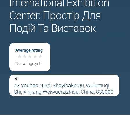
International Exhibition
Center: Простір Для
Подій Та Виставок
Average rating
★
★
★
★
★
★
★
★
★
★
No ratings yet
43 Youhao N Rd, Shayibake Qu, Wulumuqi
Shi, Xinjiang Weiwuerzizhiqu, China, 830000