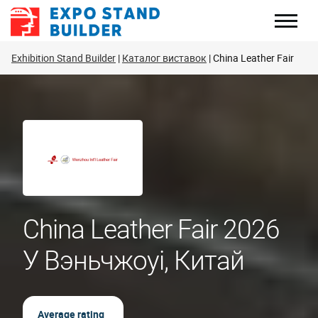
Перейти
до
змісту
Exhibition Stand Builder
Каталог виставок
China Leather Fair
China Leather Fair 2026
У Вэньчжоуі, Китай
Average rating