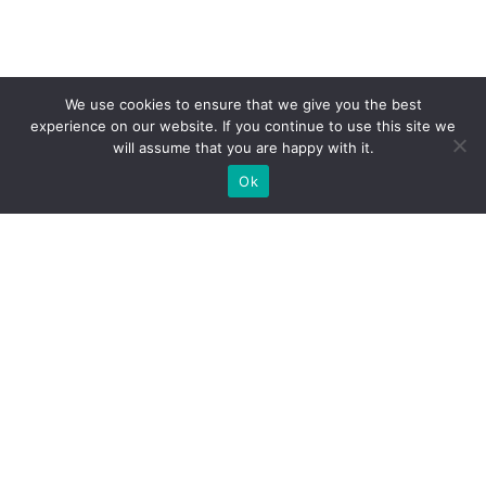
We use cookies to ensure that we give you the best
experience on our website. If you continue to use this site we
will assume that you are happy with it.
Ok
Які типи виставкових стендів
ми можемо вам
запропонувати