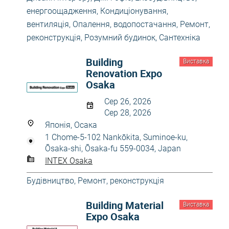
енергоощадження
,
Кондиціонування,
вентиляція
,
Опалення, водопостачання
,
Ремонт,
реконструкція
,
Розумний будинок
,
Сантехніка
Building
Виставка
Renovation Expo
Osaka
Сер 26, 2026
Сер 28, 2026
Японія, Осака
1 Chome-5-102 Nankōkita, Suminoe-ku,
Ōsaka-shi, Ōsaka-fu 559-0034, Japan
INTEX Osaka
Будівництво
,
Ремонт, реконструкція
Building Material
Виставка
Expo Osaka