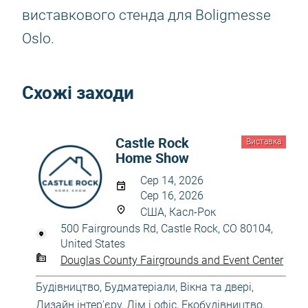
виставкового стенда для Boligmesse
Oslo.
Схожі заходи
Castle Rock
Виставка
Home Show
Сер 14, 2026
Сер 16, 2026
США, Касл-Рок
500 Fairgrounds Rd, Castle Rock, CO 80104,
United States
Douglas County Fairgrounds and Event Center
Будівництво
,
Будматеріали
,
Вікна та двері
,
Дизайн інтер'єру
,
Дім і офіс
,
Екобудівництво,